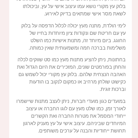
בלוק עץ מקורי נושא עמו עיצוב אישי על עץ, וביכולתו
לשאת מסר אישי שמתאים בדיוק לאירוע.
לימי הולדת, מתנה מעץ יכולה לכלול הדפסה על בלוק
עץ עם חריטת שם ונקודות ציון מיוחדות בחייו של
החוגג. ביום מיוחד זה, מתנות אישיות כמו השלט
משלימות בברכה חמה ומשמעותית שאין כמותה.
בחתונות, ניתן להציע מתנות מעץ כמו סט שווקים לכלה
והחתן בפורמטים שונים, המזכירים את היום הגדול ואת
האהבה הנצחית שלהם. בלוק עץ מקורי יכול לשמש גם
כקישוט שולחן מרהיב או כמקום לנקוב בו הודעות
וברכות זוגית.
במועדים כגון מועדי חברות, ניתן לעצב מתנות שיישמרו
לאורך זמן, כמו שלט מעץ עם לוגו החברה או עיצוב
ייחודי המסמל את מטרות החברה ואת הקשרים
המיוחדים שביניהם. עיצוב אישי על עץ מעניק לארגון
תחושת ייחודיות והבנה על ערכים משותפים.