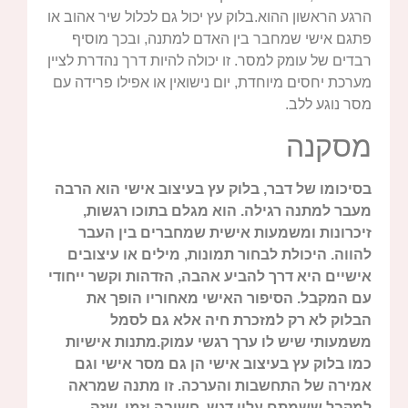
הרגע הראשון ההוא.בלוק עץ יכול גם לכלול שיר אהוב או
פתגם אישי שמחבר בין האדם למתנה, ובכך מוסיף
רבדים של עומק למסר. זו יכולה להיות דרך נהדרת לציין
מערכת יחסים מיוחדת, יום נישואין או אפילו פרידה עם
מסר נוגע ללב.
מסקנה
בסיכומו של דבר, בלוק עץ בעיצוב אישי הוא הרבה
מעבר למתנה רגילה. הוא מגלם בתוכו רגשות,
זיכרונות ומשמעות אישית שמחברים בין העבר
להווה. היכולת לבחור תמונות, מילים או עיצובים
אישיים היא דרך להביע אהבה, הזדהות וקשר ייחודי
עם המקבל. הסיפור האישי מאחוריו הופך את
הבלוק לא רק למזכרת חיה אלא גם לסמל
משמעותי שיש לו ערך רגשי עמוק.מתנות אישיות
כמו בלוק עץ בעיצוב אישי הן גם מסר אישי וגם
אמירה של התחשבות והערכה. זו מתנה שמראה
למקבל ששמתם עליו דגש, חשיבה וזמן, שזה