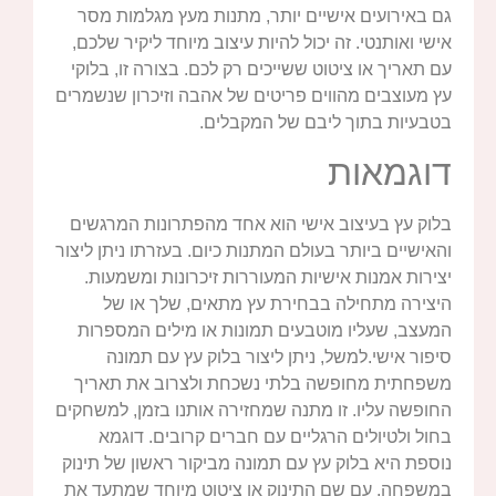
גם באירועים אישיים יותר, מתנות מעץ מגלמות מסר
אישי ואותנטי. זה יכול להיות עיצוב מיוחד ליקיר שלכם,
עם תאריך או ציטוט ששייכים רק לכם. בצורה זו, בלוקי
עץ מעוצבים מהווים פריטים של אהבה וזיכרון שנשמרים
בטבעיות בתוך ליבם של המקבלים.
דוגמאות
בלוק עץ בעיצוב אישי הוא אחד מהפתרונות המרגשים
והאישיים ביותר בעולם המתנות כיום. בעזרתו ניתן ליצור
יצירות אמנות אישיות המעוררות זיכרונות ומשמעות.
היצירה מתחילה בבחירת עץ מתאים, שלך או של
המעצב, שעליו מוטבעים תמונות או מילים המספרות
סיפור אישי.למשל, ניתן ליצור בלוק עץ עם תמונה
משפחתית מחופשה בלתי נשכחת ולצרוב את תאריך
החופשה עליו. זו מתנה שמחזירה אותנו בזמן, למשחקים
בחול ולטיולים הרגליים עם חברים קרובים. דוגמא
נוספת היא בלוק עץ עם תמונה מביקור ראשון של תינוק
במשפחה, עם שם התינוק או ציטוט מיוחד שמתעד את