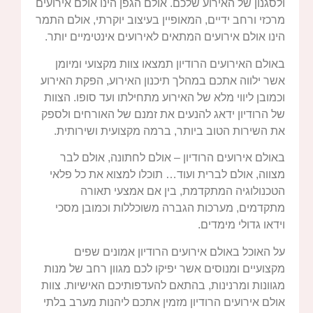
ולסגנון של האירוע שלכם. אולם הגפן הינו אולם אירועים
מרכזי ורחב ידיים, המאופיין בעיצוב יוקרתי, אולם התמר
הינו אולם אירועים המתאים לאירועים אינטימיים יותר.
באולם האירועים הרודיון תמצאו צוות מקצועי ומיומן
אשר ילווה אתכם במהלך תיכנון האירוע, הפקת האירוע
וכמובן ליווי מלא של האירוע מתחילתו ועד סופו. הצוות
של הרודיון ידאג להנעים את זמנם של האורחים ולספק
את השירות הטוב ביותר, ברמה מקצועית ושירותית.
באולם אירועים הרודיון – אולם לחתונה, אולם לבר
מצווה, אולם לברית ועוד… תוכלו למצוא את כל פלאי
הטכנולוגיה המתקדמת, בין אם אמצעי תאורה
מתקדמים, מערכות הגברה משוכללות וכמובן מסכי
וידאו גדולי מימדים.
על האוכל באולם אירועים הרודיון אמונים שפים
מקצועיים ומנוסים אשר יפיקו לכם מגוון רחב של מנות
מגוונות ומרנינות, בהתאם להעדפותיכם האישיות. צוות
אולם אירועים הרודיון מזמין אתכם ליהנות מערב בלתי