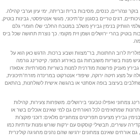
וקר וצהריים, כנסים, מסיבות ברית ובריתה, ימי עיון וערבי קהילה.
ים, דגים טריים בסגנון ים־תיכוני, מגשי אנטיפסטי, גבינות בוטיק,
מי הוותיק בנימין גבירץ משלב במטבח החלבי שלו חומרי גלם
ות בוטיק בהרי ירושלים ושמן זית מקומי. כך נוצרת תחושה שכל ביס
ה.
פולרית לרוב החתונות, בר־מצוות ושבע ברכות. הדגש כאן הוא על
גיש מנות בשריות משובחות גם באירוע המוני. קייטרינג גורמה
 גבירץ מעניק פרשנות מודרנית למנות בשריות מסורתיות: אסאדו
לה על מצע חיטה ירוקה, שיפודי אנטרקוט במרינדה מזרח־תיכונית,
משתלבים בעיצוב בופה אסתטי או בהגשה אישית לשולחנות, בהתאם
נג צמחוני ואפילו טבעוני בירושלים. משפחות צעירות, קהילות
תרונות שמתאימים לכל האורחים גם למי שאינם אוכלים בשר או
נימין גבירץ מציעים תפריטים צמחוניים מלאים: דוכני פוקצ'ות
קדירה עשירים, תבשילי קוסקוס עם ירקות שורש ומנות עדתיות כמו
, גם אורחים שאינם צמחונים ירגישו שהם נהנים מחגיגה קולינרית