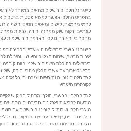
קייטרינג חלבי בירושלים מתאים במיוחד לאירועי ב
בתפריט החלבי אפשר למצוא פסטות ברטבים איכותי
לחמי מחמצת, קישים ומאפים חמים. השף הירושל
עונתיים ירקות שוק ממחנה יהודה, גבינות ממחלב
מחבר בין האורחים לבין האדמה הירושלמית עצמ
קייטרינג בשרי בירושלים הוא עדיין הבחירה הפו
איכות הבשר, שיטות הצלייה והעישון, והיכולת לה
בירושלים בהובלת השף הירושלמי הוותיק בנימין
בבישול ארוך עם עשבי תבלין מהרי יהודה, שוק ט
לצד סלטים טריים ותוספות יצירתיות. כל אלה 
לקונספט האירוע.
לצד החלבי והבשרי, הולך ומתחזק הביקוש לקייטרי
מודעות לבריאות וארגונים סביבתיים מחפשים פ
מוצרי חלב. שירותי קייטרינג בירושלים עם השף ב
וסלטים חמים, קציצות עדשים וברוקולי, תבשילי 
מג'דרה וחריימה צמחוני. כשהתפריט מתוכנן נכון
מלאה ולא מפשרה.