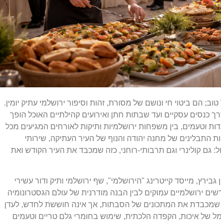
וב; הם ביטוי חי ונושם של מסורת, זהות וסיפור ירושלמי עתיק יומין.
דרך כנסים עסקיים ועד שבתות חתן ואירועים קהילתיים האוכל הופך
דות וטעמים, בין משפחות ירושלמיות ותיקות לאורחים המגיעים מכל
ת התבלינים של מחנה יהודה והנוף של העיר העתיקה, שירותי
: גם קולינרי וגם תרבותי-רוחני, כזה שמכבד את העיר הקודש ואת
בירץ, מייסד קייטרינג "הירושלמי", שף ירושלמי ותיק ודור עשירי
רשים ירושלמיים עמוקים לבין הבנה מודרנית של עולם הגסטרונומיה
זו שמכבדת את המתכונים של הסבתות, אך אינה חוששת לחדש, לעדן
ל של איכות, הקפדה הלכתית, שימוש בחומרי גלם טריים וטעמים