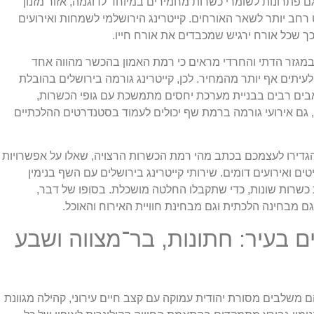
פתרונות לשומרי כשרות מחמירים במיוחד לדוגמה, אזור מזנון
רחב יותר לשאר האורחים. קייטרינג הירושלמי לשמחות ואירועים
כך שכל אורח ירגיש שמכבדים את אורח חייו.
במגזר הדתי והחרדי מראים כי רמת האמון בהכשר מהווה אחד
לעיתים אף יותר מהמחיר. לכן, קייטרינג גורמה בירושלים בהובלת
אבים רבים בבניית מערכת יחסים מתמשכת עם גופי הכשרות,
 גם אירועי גורמה ברמת שף יכולים לעמוד בסטנדרטים ההלכתיים
הגדירו לעצמכם בכתב מהי רמת הכשרות הרצויה, שאלו על אפשרויות
ם ואירועים דומים. שירותי קייטרינג בירושלים עם השף בנימין
ת כשרות שונות, כדי שתקבלו החלטה מושכלת. בסופו של דבר,
גם מבחינה הלכתית וגם מבחינת חוויית האירוח והאוכל.
ים בעיר: חתונות, בר־מצווה ושבע
הם משלבים מסורת יהודית עמוקה עם קצב חיים עירוני, קהילה מגוונת