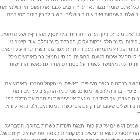
ל אינם שומרי מצוות אך עדיין רוצים לכבד את האופי הירושלמי ואת
הירושלמי לשמחות ואירועים בירושלים, חשוב להבין היטב מהי רמת
בד"צים מוכרים כגון העדה החרדית, בית יוסף, מהדרין-ירושלים וגופים
, פיקוח, בשר חלק, ירקות עלים, הפרדת בשר וחלב ועוד. קייטרינג
נימין גבירץ מתמחה בעבודה תחת מגוון גופי כשרות, ויודע להתאים
לוותר על איכות הטעם וההגשה. הניסיון המצטבר באירועים מכל
דיות גדולות מאפשר לשמור על סטנדרט אחיד גם כאשר הדרישות
חשב בכמה היבטים מעשיים: ראשית, מי הקהל המרכזי באירוע אם
ה ציפייה ברורה להכשר מסוים. שנית, מה התקציב לעיתים רמת
כוח האדם, אך מצד שני מונעת אי־נעימויות ופותחת את הדלת בפני
 בירושלים שעובדים רק עם גופי כשרות מסוימים, ולכן כדאי לוודא
.
רץ שמים דגש גם על שקיפות: הצגת תעודות כשרות בתוקף, הסבר על
 התייחסות לנושאים רגישים כמו קטניות בפסח, פת ישראל ויין מבושל.