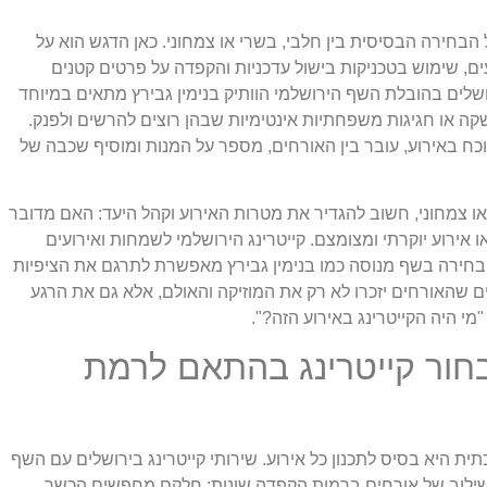
הבחירה הבסיסית בין חלבי, בשרי או צמחוני. כאן הדגש הוא על
ים, שימוש בטכניקות בישול עדכניות והקפדה על פרטים קטנים
רושלים בהובלת השף הירושלמי הוותיק בנימין גבירץ מתאים במיוחד
שקה או חגיגות משפחתיות אינטימיות שבהן רוצים להרשים ולפנק.
וכח באירוע, עובר בין האורחים, מספר על המנות ומוסיף שכבה של
 או צמחוני, חשוב להגדיר את מטרות האירוע וקהל היעד: האם מדובר
או אירוע יוקרתי ומצומצם. קייטרינג הירושלמי לשמחות ואירועים
הבחירה בשף מנוסה כמו בנימין גבירץ מאפשרת לתרגם את הציפיות
ים שהאורחים יזכרו לא רק את המוזיקה והאולם, אלא גם את הרגע
י היה הקייטרינג באירוע הזה?".
בחור קייטרינג בהתאם לרמת
ת היא בסיס לתכנון כל אירוע. שירותי קייטרינג בירושלים עם השף
 שילוב של אורחים ברמות הקפדה שונות: חלקם מחפשים הכשר