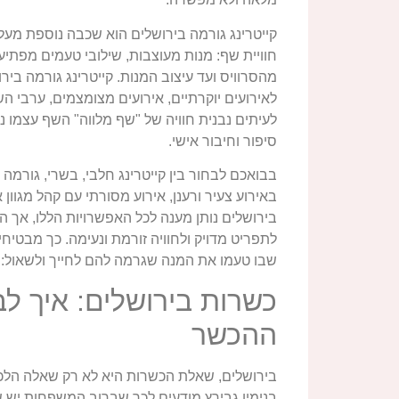
קייטרינג גורמה בירושלים הוא שכבה נוספת מעל 
חוויית שף: מנות מעוצבות, שילובי טעמים מפתיע
מהסרוויס ועד עיצוב המנות. קייטרינג גורמה בי
לאירועים יוקרתיים, אירועים מצומצמים, ערבי ה
לעיתים נבנית חוויה של "שף מלווה" השף עצמו נ
סיפור וחיבור אישי.
בבואכם לבחור בין קייטרינג חלבי, בשרי, גורמה
באירוע צעיר ורענן, אירוע מסורתי עם קהל מגוון 
בירושלים נותן מענה לכל האפשרויות הללו, אך 
לתפריט מדויק ולחוויה זורמת ונעימה. כך מבטיח
שבו טעמו את המנה שגרמה להם לחייך ולשאול: "מ
כשרות בירושלים: איך ל
ההכשר
בירושלים, שאלת הכשרות היא לא רק שאלה הלכתי
בנימין גבירץ מודעים לכך שברוב המשפחות יש