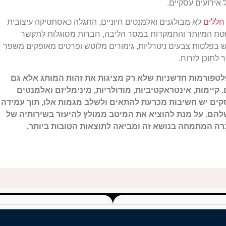
אירועים עסקיים.
 חללים
לא מבולגנים ואלמנטים חיוניים, התגלה כאסתטיקה עיצובית
טת המיותר והתמקדות במסר הליבה, חברות מסוגלות לתקשר
ש בפלטות צבעים ניטרליות, גימורים מלוטש ופרטים מאופקים משפר
 לתוכן לזרוח.
בי הדוכנים בשנת 2024 הפכו לפלטפורמות חדשניות שלא רק מציגות את זהות המותג אלא גם
קיימות, אינטראקטיביות, מודולריות, מינימליזם ואלמנטים
קים יש חשיבות מכרעת להתאים ולשלב מגמות אלו, תוך עמידה
הם. על מנת להוציא את המיטב ממולץ להיעזר בשירותיה של
ה המתמחה בנושא זה ומביאה לתוצאות הטובות ביותר.