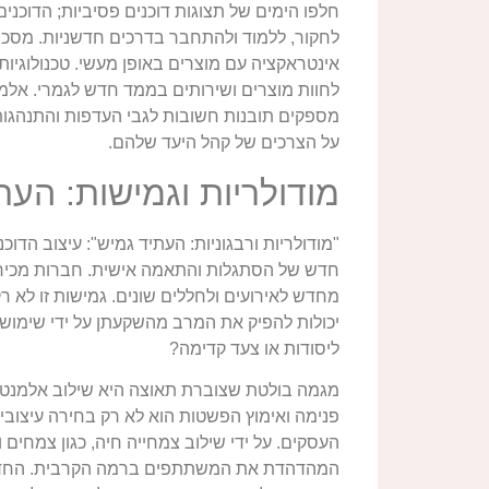
חלפו הימים של תצוגות דוכנים פסיביות; הדוכנ
לחקור, ללמוד ולהתחבר בדרכים חדשניות. מסכי 
לחוות מוצרים ושירותים בממד חדש לגמרי. אלמ
מספקים תובנות חשובות לגבי העדפות והתנהגו
על הצרכים של קהל היעד שלהם.
מודולריות וגמישות: העת
"מודולריות ורבגוניות: העתיד גמיש": עיצוב הדוכנ
חדש של הסתגלות והתאמה אישית. חברות מכירו
מחדש לאירועים ולחללים שונים. גמישות זו לא
יכולות להפיק את המרב מהשקעתן על ידי שימוש
ליסודות או צעד קדימה?
מגמה בולטת שצוברת תאוצה היא שילוב אלמנטים
פנימה ואימוץ הפשטות הוא לא רק בחירה עיצובית
העסקים. על ידי שילוב צמחייה חיה, כגון צמחים וק
המהדהדת את המשתתפים ברמה הקרבית. החדרת