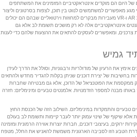
ים של היום הם מוקדים אינטראקטיביים המזמינים את המשתתפים
מגע מאפשרים למשתמשים לנווט בין תוכן, לצפות בסרטונים וליצור
אינטראקציה עם מוצרים באופן מעשי. טכנולוגיות AR ו-VR מעבירות מבקרים למחוזות וירטואליים שבהם הם יכולים
נטים אינטראקטיביים אלה לא רק מושכים תשומת לב אלא גם
ת צרכנים, ומאפשרים לעסקים להתאים את ההצעות שלהם כדי לענות
יד גמיש
ים אימץ את הרעיון של מודולריות ורבגוניות, וסולל את הדרך לעידן
ת בחשיבות של יצירת דוכנים שניתן בקלות להגדיר מחדש ולהתאים
 רק ממקסמת את הפוטנציאל של הדוכן, אלא גם מבטיחה שחברות
 באותו מבנה למספר הזדמנויות.
אלמנטים טבעיים ומינימליזם: חזרה
 טבעיים והתמקדות במינימליזם. השילוב הזה של הכנסת החוץ
 אלא שיקוף של שינוי עמוק יותר לעבר קיימות ותשומת לב בעולם
ירות ירוקים, בעיצובי דוכנים, חברות יוצרות אווירה הרמונית ומזמינה
 הטבע הזו לסביבה הארגונית משמשת להאניש את החלל, מטפח