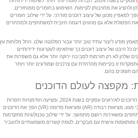
עסקיים בשנת 2024. חברות פונות יותר ויותר לשיטות ידידותיות
ולהציג את מחויבותן לקיימות. השימוש בחומרים ממוחזרים,
 למאפיין מכונן של עיצוב דוכנים מודרני. על ידי שילוב חומרים
 את הפסולת אלא גם מהווים דוגמה חיובית למשתתפים ולמתחרים
 מאמץ מודע ליצור עתיד טוב יותר עבור הפלנטה שלנו. החל מלוחות עץ
 כל היבט של עיצוב דוכנים כך שיתאימו לעקרונות ידידותיים
נים שלהן לא רק תורמות לסביבה ירוקה יותר אלא גם משפרות את
מקדות זו בקיימות מהדהדת עם צרכנים שמודעים יותר ויותר
ם תומכים בהם.
ת: מקפצה לעולם הדוכנים
טכנולוגיה אינטראקטיבית חוללה מהפכה בעיצוב הדוכנים לאירועים עסקיים בשנת 2024, ומציעה הזדמנויות חסרות
תקדים למעורבות ואינטראקציה. השילוב של מסכי מגע, מציאות רבודה (AR) ומציאות מדומה (VR) הפך את הדוכנים
פים ומשאירות רושם מתמשך. על ידי שילוב טכנולוגיות מתקדמות
ות ומותאמות אישית עם מבקרים, לטפח קשרים משמעותיים ולהגביר